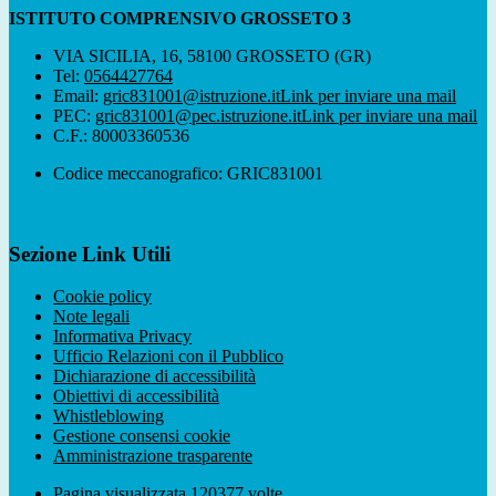
ISTITUTO COMPRENSIVO GROSSETO 3
VIA SICILIA, 16, 58100 GROSSETO (GR)
Tel:
0564427764
Email:
gric831001@istruzione.it
Link per inviare una mail
PEC:
gric831001@pec.istruzione.it
Link per inviare una mail
C.F.: 80003360536
Codice meccanografico: GRIC831001
Sezione Link Utili
Cookie policy
Note legali
Informativa Privacy
Ufficio Relazioni con il Pubblico
Dichiarazione di accessibilità
Obiettivi di accessibilità
Whistleblowing
Gestione consensi cookie
Amministrazione trasparente
Pagina visualizzata
120377
volte