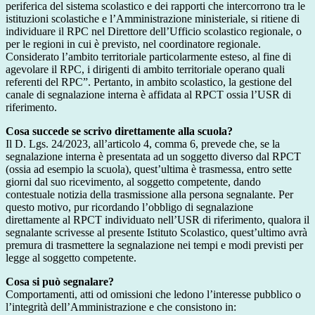
periferica del sistema scolastico e dei rapporti che intercorrono tra le
istituzioni scolastiche e l’Amministrazione ministeriale, si ritiene di
individuare il RPC nel Direttore dell’Ufficio scolastico regionale, o
per le regioni in cui è previsto, nel coordinatore regionale.
Considerato l’ambito territoriale particolarmente esteso, al fine di
agevolare il RPC, i dirigenti di ambito territoriale operano quali
referenti del RPC”. Pertanto, in ambito scolastico, la gestione del
canale di segnalazione interna è affidata al RPCT ossia l’USR di
riferimento.
Cosa succede se scrivo direttamente alla scuola?
Il D. Lgs. 24/2023, all’articolo 4, comma 6, prevede che, se la
segnalazione interna è presentata ad un soggetto diverso dal RPCT
(ossia ad esempio la scuola), quest’ultima è trasmessa, entro sette
giorni dal suo ricevimento, al soggetto competente, dando
contestuale notizia della trasmissione alla persona segnalante. Per
questo motivo, pur ricordando l’obbligo di segnalazione
direttamente al RPCT individuato nell’USR di riferimento, qualora il
segnalante scrivesse al presente Istituto Scolastico, quest’ultimo avrà
premura di trasmettere la segnalazione nei tempi e modi previsti per
legge al soggetto competente.
Cosa si può segnalare?
Comportamenti, atti od omissioni che ledono l’interesse pubblico o
l’integrità dell’Amministrazione e che consistono in: