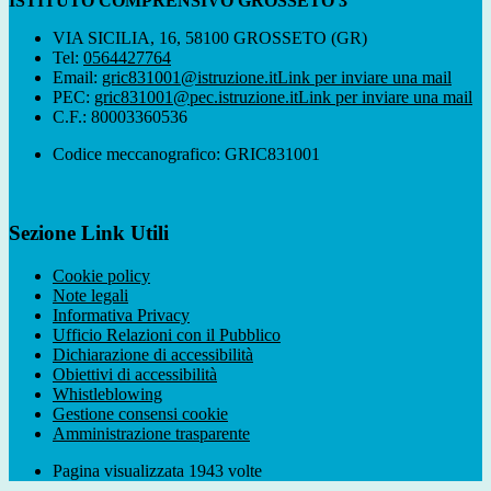
ISTITUTO COMPRENSIVO GROSSETO 3
VIA SICILIA, 16, 58100 GROSSETO (GR)
Tel:
0564427764
Email:
gric831001@istruzione.it
Link per inviare una mail
PEC:
gric831001@pec.istruzione.it
Link per inviare una mail
C.F.: 80003360536
Codice meccanografico: GRIC831001
Sezione Link Utili
Cookie policy
Note legali
Informativa Privacy
Ufficio Relazioni con il Pubblico
Dichiarazione di accessibilità
Obiettivi di accessibilità
Whistleblowing
Gestione consensi cookie
Amministrazione trasparente
Pagina visualizzata
1943
volte