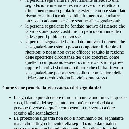
la persona segnalante ha previamente effettuato una
segnalazione interna ed esterna ovvero ha effettuato
direttamente una segnalazione esterna e non è stato dato
riscontro entro i termini stabiliti in merito alle misure
previste o adottate per dare seguito alle segnalazioni;
la persona segnalante ha fondato motivo di ritenere che
la violazione possa costituire un pericolo imminente o
palese per il pubblico interesse;
la persona segnalante ha fondato motivo di ritenere che
la segnalazione esterna possa comportare il rischio di
ritorsioni o possa non avere efficace seguito in ragione
delle specifiche circostanze del caso concreto, come
quelle in cui possano essere occultate o distrutte prove
oppure in cui vi sia fondato timore che chi ha ricevuto
la segnalazione possa essere colluso con l'autore della
violazione o coinvolto nella violazione stessa
Come viene protetta la riservatezza del segnalante?
Il segnalante può decidere di non rimanere anonimo. In questo
caso, l'identità del segnalante, non può essere rivelata a
persone diverse da quelle competenti a ricevere o a dare
seguito alle segnalazioni
La protezione riguarda non solo il nominativo del segnalante
ma anche tutti gli elementi della segnalazione dai quali si
possa ricavare, anche indirettamente, l’identificazione del