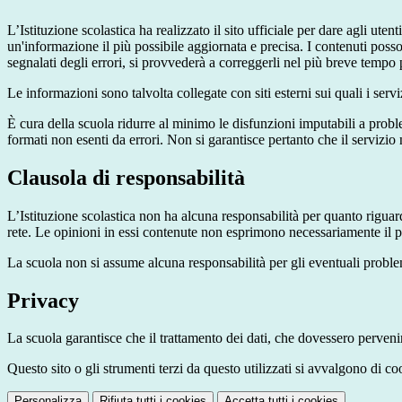
L’Istituzione scolastica ha realizzato il sito ufficiale per dare agli ut
un'informazione il più possibile aggiornata e precisa. I contenuti poss
segnalati degli errori, si provvederà a correggerli nel più breve tempo 
Le informazioni sono talvolta collegate con siti esterni sui quali i serv
È cura della scuola ridurre al minimo le disfunzioni imputabili a problemi
formati non esenti da errori. Non si garantisce pertanto che il servizio
Clausola di responsabilità
L’Istituzione scolastica non ha alcuna responsabilità per quanto riguarda
rete. Le opinioni in essi contenute non esprimono necessariamente il pu
La scuola non si assume alcuna responsabilità per gli eventuali problemi 
Privacy
La scuola garantisce che il trattamento dei dati, che dovessero pervenir
Questo sito o gli strumenti terzi da questo utilizzati si avvalgono di coo
Personalizza
Rifiuta tutti
i cookies
Accetta tutti
i cookies