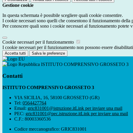
Gestione cookie
In questa schermata è possibile scegliere quali cookie consentire.
I cookie necessari sono quelli che consentono il funzionamento della pi
Per conoscere quali sono i cookie necessari al funzionamento potete v
Cookie necessari per il funzionamento
I cookie necessari per il funzionamento non possono essere disabilitati.
Accetta tutti
Salva le preferenze
ISTITUTO COMPRENSIVO GROSSETO 3
Contatti
ISTITUTO COMPRENSIVO GROSSETO 3
VIA SICILIA, 16, 58100 GROSSETO (GR)
Tel:
0564427764
Email:
gric831001@istruzione.it
Link per inviare una mail
PEC:
gric831001@pec.istruzione.it
Link per inviare una mail
C.F.: 80003360536
Codice meccanografico: GRIC831001