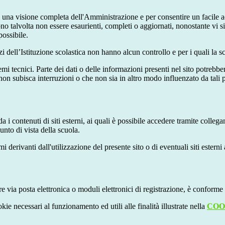
enti una visione completa dell'Amministrazione e per consentire un facile ac
ono talvolta non essere esaurienti, completi o aggiornati, nonostante vi
possibile.
izi dell’Istituzione scolastica non hanno alcun controllo e per i quali la
 tecnici. Parte dei dati o delle informazioni presenti nel sito potrebbero 
 non subisca interruzioni o che non sia in altro modo influenzato da tali 
 i contenuti di siti esterni, ai quali è possibile accedere tramite collegam
nto di vista della scuola.
derivanti dall'utilizzazione del presente sito o di eventuali siti esterni 
e via posta elettronica o moduli elettronici di registrazione, è conforme
kie necessari al funzionamento ed utili alle finalità illustrate nella
COO