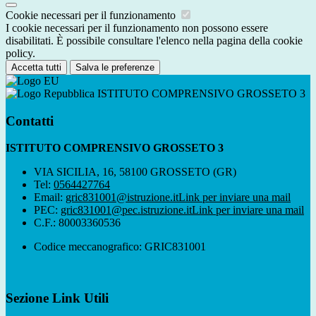
Cookie necessari per il funzionamento
I cookie necessari per il funzionamento non possono essere
disabilitati. È possibile consultare l'elenco nella pagina della cookie
policy.
Accetta tutti
Salva le preferenze
ISTITUTO COMPRENSIVO GROSSETO 3
Contatti
ISTITUTO COMPRENSIVO GROSSETO 3
VIA SICILIA, 16, 58100 GROSSETO (GR)
Tel:
0564427764
Email:
gric831001@istruzione.it
Link per inviare una mail
PEC:
gric831001@pec.istruzione.it
Link per inviare una mail
C.F.: 80003360536
Codice meccanografico: GRIC831001
Sezione Link Utili