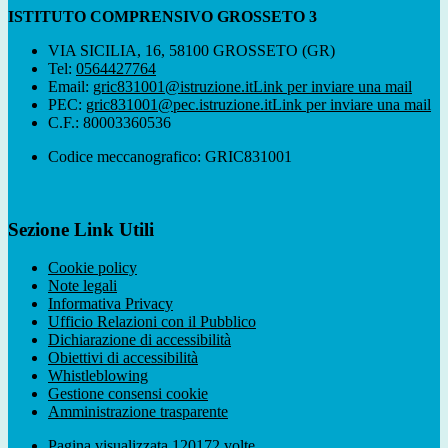
ISTITUTO COMPRENSIVO GROSSETO 3
VIA SICILIA, 16, 58100 GROSSETO (GR)
Tel:
0564427764
Email:
gric831001@istruzione.it
Link per inviare una mail
PEC:
gric831001@pec.istruzione.it
Link per inviare una mail
C.F.: 80003360536
Codice meccanografico: GRIC831001
Sezione Link Utili
Cookie policy
Note legali
Informativa Privacy
Ufficio Relazioni con il Pubblico
Dichiarazione di accessibilità
Obiettivi di accessibilità
Whistleblowing
Gestione consensi cookie
Amministrazione trasparente
Pagina visualizzata
120172
volte