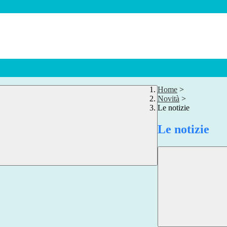
Home
>
Novità
>
Le notizie
Le notizie