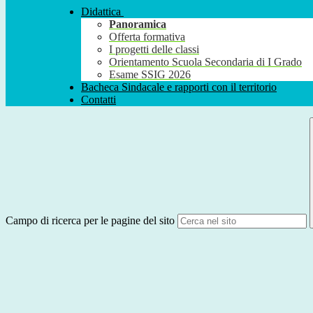
Didattica
Panoramica
Offerta formativa
I progetti delle classi
Orientamento Scuola Secondaria di I Grado
Esame SSIG 2026
Bacheca Sindacale e rapporti con il territorio
Contatti
Campo di ricerca per le pagine del sito