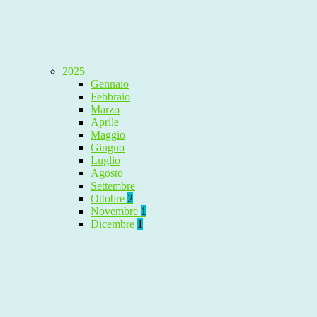
2025
Gennaio
Febbraio
Marzo
Aprile
Maggio
Giugno
Luglio
Agosto
Settembre
Ottobre
2
Novembre
1
Dicembre
1