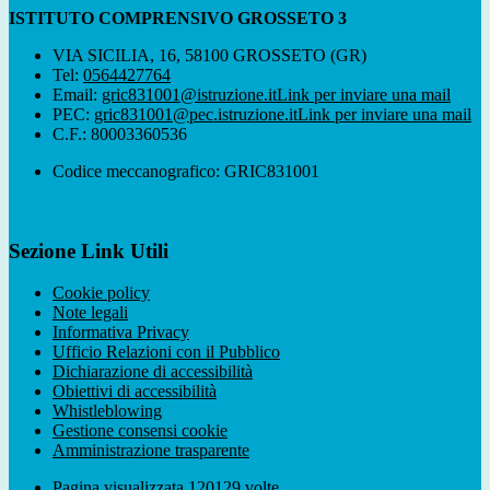
ISTITUTO COMPRENSIVO GROSSETO 3
VIA SICILIA, 16, 58100 GROSSETO (GR)
Tel:
0564427764
Email:
gric831001@istruzione.it
Link per inviare una mail
PEC:
gric831001@pec.istruzione.it
Link per inviare una mail
C.F.: 80003360536
Codice meccanografico: GRIC831001
Sezione Link Utili
Cookie policy
Note legali
Informativa Privacy
Ufficio Relazioni con il Pubblico
Dichiarazione di accessibilità
Obiettivi di accessibilità
Whistleblowing
Gestione consensi cookie
Amministrazione trasparente
Pagina visualizzata
120129
volte