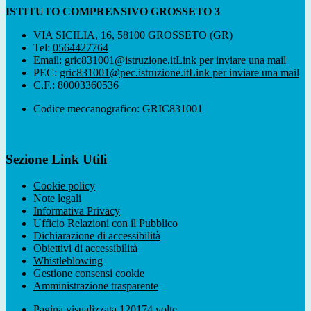
ISTITUTO COMPRENSIVO GROSSETO 3
VIA SICILIA, 16, 58100 GROSSETO (GR)
Tel:
0564427764
Email:
gric831001@istruzione.it
Link per inviare una mail
PEC:
gric831001@pec.istruzione.it
Link per inviare una mail
C.F.: 80003360536
Codice meccanografico: GRIC831001
Sezione Link Utili
Cookie policy
Note legali
Informativa Privacy
Ufficio Relazioni con il Pubblico
Dichiarazione di accessibilità
Obiettivi di accessibilità
Whistleblowing
Gestione consensi cookie
Amministrazione trasparente
Pagina visualizzata
120174
volte