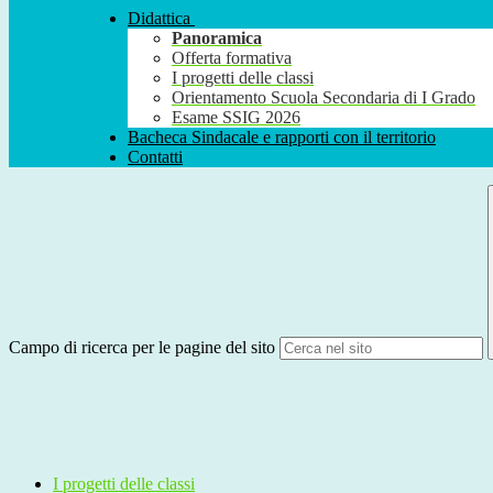
Didattica
Panoramica
Offerta formativa
I progetti delle classi
Orientamento Scuola Secondaria di I Grado
Esame SSIG 2026
Bacheca Sindacale e rapporti con il territorio
Contatti
Campo di ricerca per le pagine del sito
I progetti delle classi