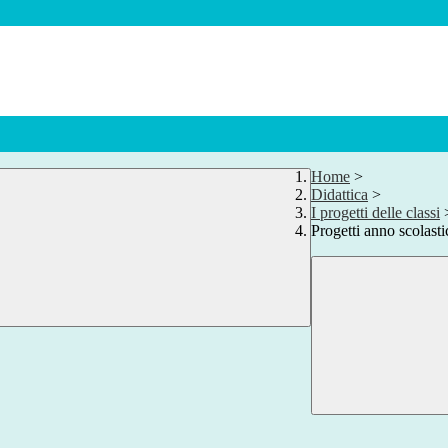
Home
>
Didattica
>
I progetti delle classi
Progetti anno scolast