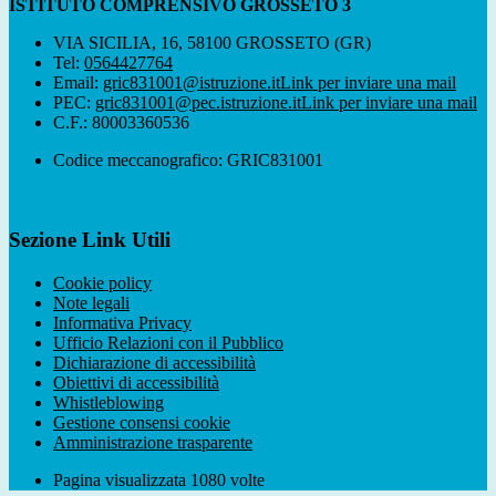
ISTITUTO COMPRENSIVO GROSSETO 3
VIA SICILIA, 16, 58100 GROSSETO (GR)
Tel:
0564427764
Email:
gric831001@istruzione.it
Link per inviare una mail
PEC:
gric831001@pec.istruzione.it
Link per inviare una mail
C.F.: 80003360536
Codice meccanografico: GRIC831001
Sezione Link Utili
Cookie policy
Note legali
Informativa Privacy
Ufficio Relazioni con il Pubblico
Dichiarazione di accessibilità
Obiettivi di accessibilità
Whistleblowing
Gestione consensi cookie
Amministrazione trasparente
Pagina visualizzata
1080
volte