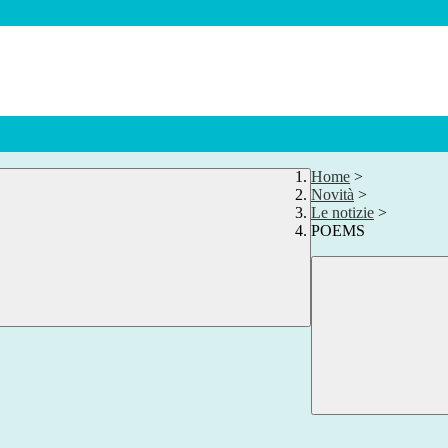
Home
>
Novità
>
Le notizie
>
POEMS