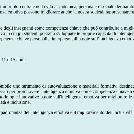
 un ruolo centrale nella vita accademica, personale e sociale dei bambini a
enza emotiva possono migliorare anche la nostra società. rappresentare un
e degli insegnanti come competenza chiave che può contribuire a migliora
vo in cui gli studenti possano sviluppare le proprie capacità di intelli
mpetenze chiave personali e interpersonali basate sull’intelligenza emoti
a 11 e 15 anni
ibile uno strumento di autovalutazione e materiali formativi destinati
cessari per promuovere l'intelligenza emotiva come competenza chiave a 
dologie innovative basate sull'intelligenza emotiva per migliorare le c
età e inclusione.
dronanza dell'intelligenza emotiva e il miglioramento dell'inclusività