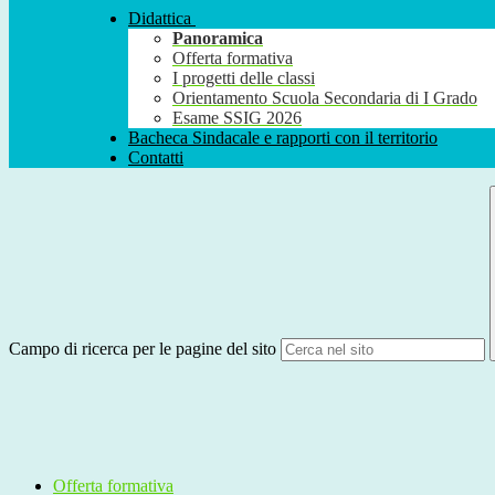
Didattica
Panoramica
Offerta formativa
I progetti delle classi
Orientamento Scuola Secondaria di I Grado
Esame SSIG 2026
Bacheca Sindacale e rapporti con il territorio
Contatti
Campo di ricerca per le pagine del sito
Offerta formativa