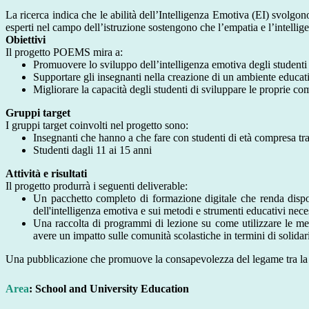
La ricerca indica che le abilità dell’Intelligenza Emotiva (EI) svolgono
esperti nel campo dell’istruzione sostengono che l’empatia e l’intellig
Obiettivi
Il progetto POEMS mira a:
Promuovere lo sviluppo dell’intelligenza emotiva degli studenti 
Supportare gli insegnanti nella creazione di un ambiente educati
Migliorare la capacità degli studenti di sviluppare le proprie co
Gruppi target
I gruppi target coinvolti nel progetto sono:
Insegnanti che hanno a che fare con studenti di età compresa tr
Studenti dagli 11 ai 15 anni
Attività e risultati
Il progetto produrrà i seguenti deliverable:
Un pacchetto completo di formazione digitale che renda dispon
dell'intelligenza emotiva e sui metodi e strumenti educativi ne
Una raccolta di programmi di lezione su come utilizzare le meto
avere un impatto sulle comunità scolastiche in termini di solidari
Una pubblicazione che promuove la consapevolezza del legame tra la pa
Area
: School and University Education