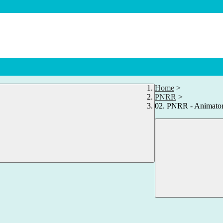
Home
>
PNRR
>
02. PNRR - Animator