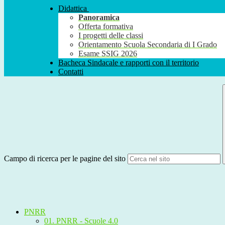
Didattica
Panoramica
Offerta formativa
I progetti delle classi
Orientamento Scuola Secondaria di I Grado
Esame SSIG 2026
Bacheca Sindacale e rapporti con il territorio
Contatti
Campo di ricerca per le pagine del sito
PNRR
01. PNRR - Scuole 4.0