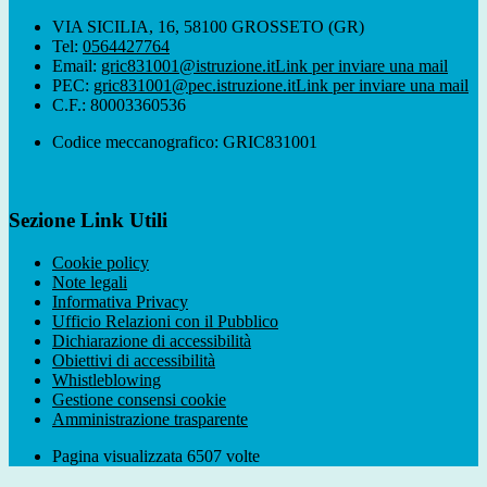
VIA SICILIA, 16, 58100 GROSSETO (GR)
Tel:
0564427764
Email:
gric831001@istruzione.it
Link per inviare una mail
PEC:
gric831001@pec.istruzione.it
Link per inviare una mail
C.F.: 80003360536
Codice meccanografico: GRIC831001
Sezione Link Utili
Cookie policy
Note legali
Informativa Privacy
Ufficio Relazioni con il Pubblico
Dichiarazione di accessibilità
Obiettivi di accessibilità
Whistleblowing
Gestione consensi cookie
Amministrazione trasparente
Pagina visualizzata
6507
volte